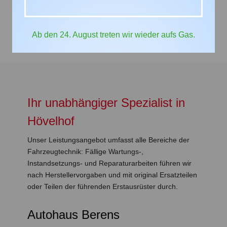
Ihren Termin für die HU/AU bei uns in der Werkstatt
*Preise gelten für PKW bis 3,5 Tonnen.
Ab den 24. August treten wir wieder aufs Gas.
Ihr unabhängiger Spezialist in
Hövelhof
Unser Leistungsangebot umfasst alle Bereiche der
Fahrzeugtechnik: Fällige Wartungs-,
Instandsetzungs- und Reparaturarbeiten führen wir
nach Herstellervorgaben und mit original Ersatzteilen
oder Teilen der führenden Erstausrüster durch.
Autohaus Berens