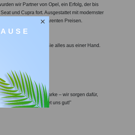
den wir Partner von Opel, ein Erfolg, der bis
eat und Cupra fort. Ausgestattet mit modernster
×
 das zu fairen, transparenten Preisen.
PAUSE
– bei uns bekommen Sie alles aus einer Hand.
nte Anlaufstelle.
leppdienst.
ig von der Fahrzeugmarke – wir sorgen dafür,
 "Wer uns findet, findet uns gut!"