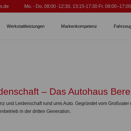
s.de
Mo. - Do. 08:00 -12:30, 13:15-17:30 Fr. 08:00–17:00
Werkstattleistungen
Markenkompetenz
Fahrzeu
idenschaft – Das Autohaus Ber
nz und Leidenschaft rund ums Auto. Gegründet vom Großvater de
enbetrieb in der dritten Generation.