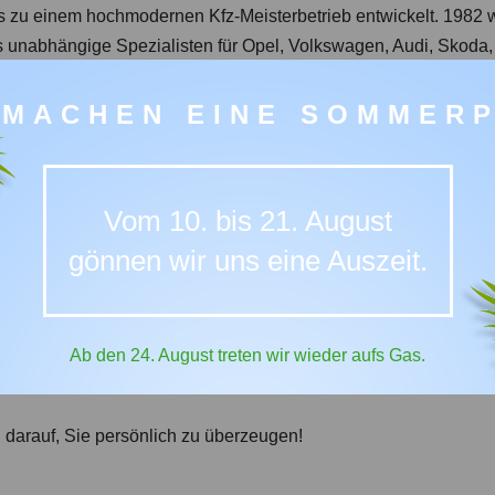
 zu einem hochmodernen Kfz-Meisterbetrieb entwickelt. 1982 wur
unabhängige Spezialisten für Opel, Volkswagen, Audi, Skoda, S
Service, der dem eines Markenbetriebs in nichts nachsteht – und
 MACHEN EINE SOMMER
n, Ölwechsel, Klimaanlagen-Check oder Unfallinstandsetzung 
vice oder den 24-Stunden-Annahmeservice sind wir Ihre kompete
Vom 10. bis 21. August
gönnen wir uns eine Auszeit.
le und bieten einen Hol- und Bringservice sowie einen Absch
Technologien und exzellenter Service im Mittelpunkt. Unabhäng
Ab den 24. August treten wir wieder aufs Gas.
. Kommen Sie vorbei und erleben Sie, warum unser Motto lautet:
darauf, Sie persönlich zu überzeugen!