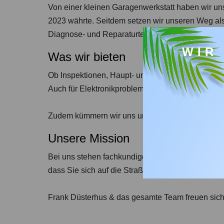
Von einer kleinen Garagenwerkstatt haben wir uns
2023 währte. Seitdem setzen wir unseren Weg als 
Diagnose- und Reparaturtechnik bieten wir einen 
WIR
Was wir bieten
Ob Inspektionen, Haupt- und Abgasuntersuchunge
Auch für Elektronikprobleme, Autoglas, Reifenser
Zudem kümmern wir uns um Transporter, Wohnmobi
Unsere Mission
Bei uns stehen fachkundige Beratung, modernste 
dass Sie sich auf die Straße konzentrieren können
Frank Düsterhus & das gesamte Team freuen sich 